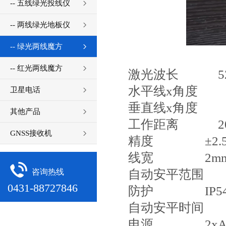
-- 五线绿光投线仪
-- 两线绿光地板仪
-- 绿光两线魔方
-- 红光两线魔方
激光波长 52
水平线x角度 1x
卫星电话
垂直线x角度 1x
其他产品
工作距离 2
GNSS接收机
精度 ±2.5m
线宽 2m
自动安平范围 ±
咨询热线
0431-88727846
防护 IP5
自动安平时间 
电源 2xA