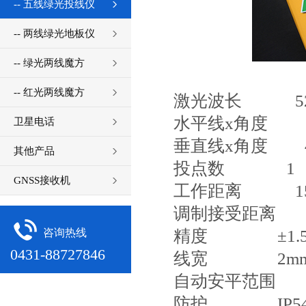
-- 五线绿光投线仪
-- 两线绿光地板仪
-- 绿光两线魔方
-- 红光两线魔方
激光波长 52
水平线x角度 1x
卫星电话
垂直线x角度 4x
其他产品
投点数 1
GNSS接收机
工作距离 1
调制接受距离 
精度 ±1.5m
咨询热线
0431-88727846
线宽 2m
自动安平范围 ±
防护 IP5