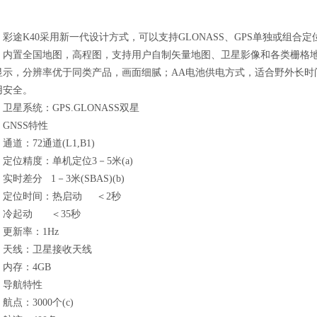
途K40采用新一代设计方式，可以支持GLONASS、GPS单独或组合
，内置全国地图，高程图，支持用户自制矢量地图、卫星影像和各类栅格地图
显示，分辨率优于同类产品，画面细腻；AA电池供电方式，适合野外长时
用安全。
星系统：GPS.GLONASS双星
NSS特性
：72通道(L1,B1)
位精度：单机定位3－5米(a)
时差分
1－3米(SBAS)(b)
位时间：热启动
＜2秒
起动
＜35秒
新率：1Hz
线：卫星接收天线
存：4GB
航特性
：3000个(c)