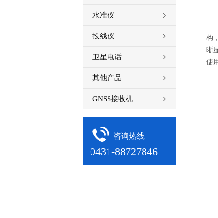
水准仪
彩
投线仪
构
晰
卫星电话
使
卫
其他产品
G
GNSS接收机
通道
定
实
定
咨询热线
冷
0431-88727846
更
天
内
导
航点