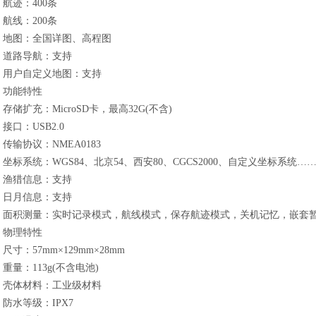
迹：400条
线：200条
图：全国详图、高程图
路导航：支持
户自定义地图：支持
能特性
扩充：MicroSD卡，最高32G(不含)
口：USB2.0
输协议：NMEA0183
标系统：WGS84、北京54、西安80、CGCS2000、自定义坐标系统…
猎信息：支持
月信息：支持
积测量：实时记录模式，航线模式，保存航迹模式，关机记忆，嵌套
理特性
：57mm×129mm×28mm
量：113g(不含电池)
体材料：工业级材料
水等级：IPX7